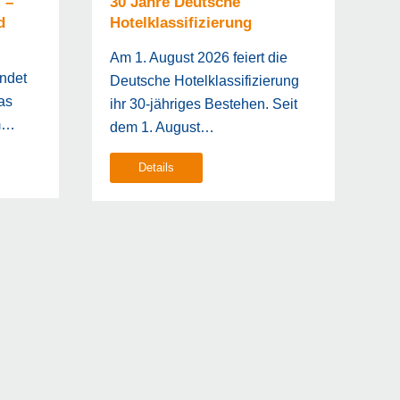
 –
30 Jahre Deutsche
E
d
Hotelklassifizierung
F
Am 1. August 2026 feiert die
Am
ndet
Deutsche Hotelklassifizierung
Wo
as
ihr 30-jähriges Bestehen. Seit
We
im…
dem 1. August…
st
Details