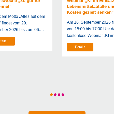
nswoche „Zu gut für
Webinar „KI im Einsatz
onne!“
Lebensmittelabfälle un
Kosten gezielt senken“
dem Motto „Alles auf dem
Am 16. September 2026 fi
!“ findet vom 29.
von 15:00 bis 17:00 Uhr d
mber 2026 bis zum 06.…
kostenlose Webinar „KI 
tails
Details