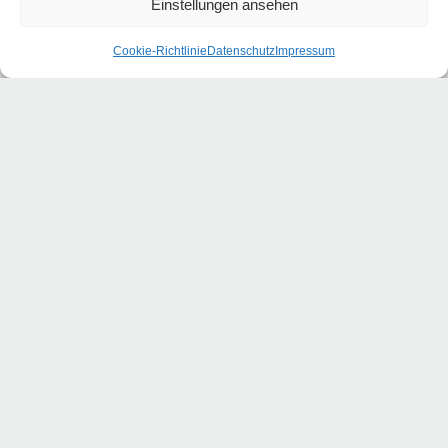
Einstellungen ansehen
VERANSTALTUNGEN
Am 07.10.2026 findet ein EAA-
Cookie-Richtlinie
Datenschutz
Impressum
Workshop für Führungskräfte bei
Weserwork im Tabakquartier statt.
Darin geht es um das Thema
"Gleichberechtigte Teilhabe am
Arbeitsleben…